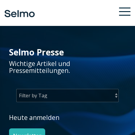
Skip
to
To
the
Me
main
content.
Selmo Presse
Wichtige Artikel und
Pressemitteilungen.
Heute anmelden