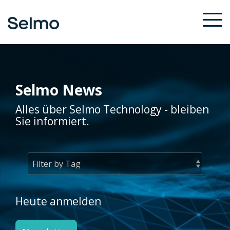
Skip
to
To
the
Me
main
content.
Selmo News
Alles über Selmo Technology - bleiben
Sie informiert.
Heute anmelden