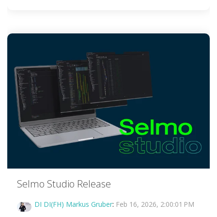
Selmo Studio Release
DI DI(FH) Markus Gruber
:
Feb 16, 2026, 2:00:01 PM