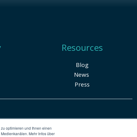
y
Resources
Blog
News
Press
 zu optimieren und Ihnen einen
en Medienkanälen. Mehr Infos über