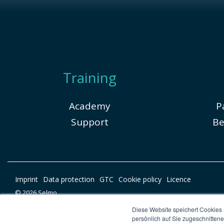
Training
Academy
P
Support
Be
Imprint
Data protection
GTC
Cookie policy
Licence
© 2026 Selmo
Diese Website speichert Cookies
persönlich auf Sie zugeschnitten