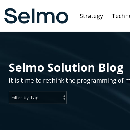
Skip
to
Strategy
Techn
the
main
content.
Selmo Solution Blog
it is time to rethink the programming of 