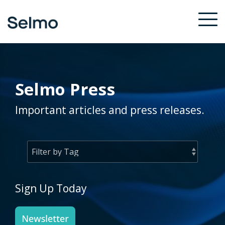
Skip
to
To
the
Me
main
content.
Selmo Press
Important articles and press releases.
Sign Up Today